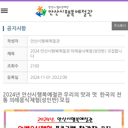
주소복사
공지사항
작성자
안산시행복예절관
2024 안산시행복예절관 의례음식체험(성인반) 모집합니
제목
다
조회수
2163
등록일
2024-11-01 20:22:09
2024년 안산시행복예절관
우리의 맛과 멋
한국의 전
통
의례음식체험(성인반) 모집