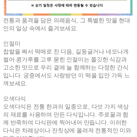
전통과 품격을 담은 의례음식
그 특별한 맛을 현대
,
인의 일상 속에서 즐겨보세요
.
인절미
찹쌀을 쪄서 떡메로 친 다음
길둥글거나 네모나게
,
썰어 콩가루를 고루 묻힌 인절미는 쫄깃한 식감과
고소한 맛으로 우리 곁에 늘 함께하는 다정한 간식
입니다
궁중에서도 사랑받던 이 떡을 입안 가득 느
.
껴보세요
.
오색다식
오색다식은 전통 한과의 일종으로
다섯 가지 색상
,
의 재료를 사용하여 만든 다식입니다
주로꿀과 함
.
께 반죽하여 다식판에 찍어내어 만듭니다
이러한
.
다식은 차례상이나 잔칫상에 올려져 전통적인 미와