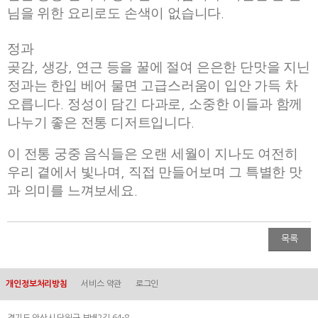
님을 위한 요리로도 손색이 없습니다
.
정과
곶감
생강
연근 등을 꿀에 절여 은은한 단맛을 지닌
,
,
정과는 한입 베어 물면 고급스러움이 입안 가득 차
오릅니다
정성이 담긴 다과로
소중한 이들과 함께
.
,
나누기 좋은 전통 디저트입니다
.
이 전통 궁중 음식들은 오랜 세월이 지나도 여전히
우리 곁에서 빛나며
직접 만들어보며 그 특별한 맛
,
과 의미를 느껴보세요
.
목록
개인정보처리방침
서비스 약관
로그인