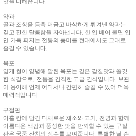
맛을 더해줍니다
.
약과
꿀과 조청을 듬뿍 머금고 바삭하게 튀겨낸 약과는
깊고 진한 달콤함을 자아냅니다
한 입 베어 물면 입
.
안 가득 퍼지는 전통의 풍미를 현대에서도 그대로
즐길 수 있습니다
.
육포
얇게 썰어 양념해 말린 육포는 깊은 감칠맛과 쫄깃
한 식감으로
전통을 간직한 고급 간식입니다
보관
,
.
이 용이해 언제 어디서나 간편히 즐길 수 있어 더욱
매력적입니다
.
구절판
아홉 칸에 담긴 다채로운 채소와 고기
전병과 함께
,
아름다운 색감과 풍성한 맛을 만끽할 수 있는 구절
판은 궁중 잔치의 정수를 보여줍니다
특별한 날 손
.